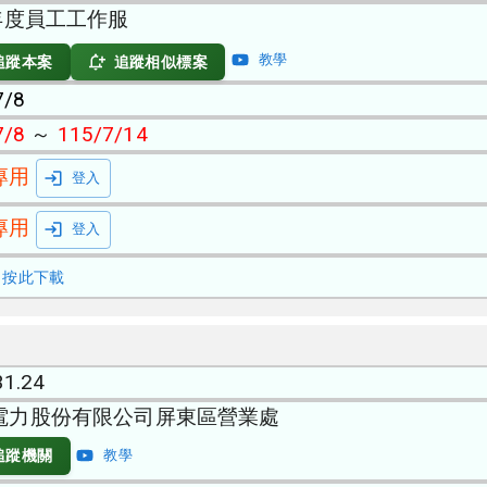
5年度員工工作服
教學
追蹤本案
追蹤相似標案
7/8
7/8
～
115/7/14
專用
登入
專用
登入
按此下載
31.24
電力股份有限公司屏東區營業處
追蹤機關
教學