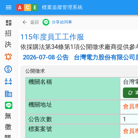
標案追蹤管理系統
A
C
E
主頁
返回
分享給同事
招標公告
115年度員工工作服
決標公告
依採購法第34條第1項公開徵求廠商提供參
搜尋與追蹤
2026-07-08
公告
台灣電力股份有限公司
底價分析
公開徵求
機關名稱
台灣
對手分析
機關生態分析
機關地址
LINE 智能通知
會員
無法決標
公告次數
1
公開徵求
標案案號
會員