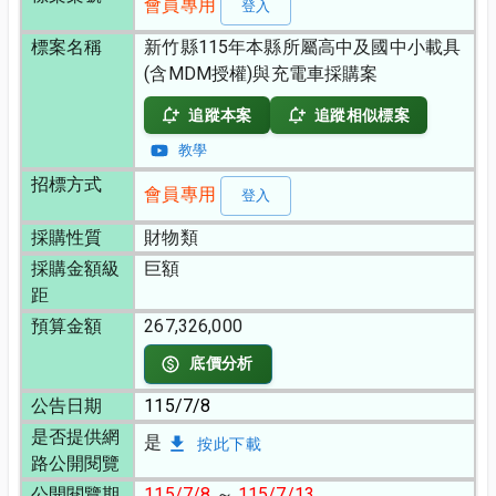
會員專用
登入
標案名稱
新竹縣115年本縣所屬高中及國中小載具
(含MDM授權)與充電車採購案
追蹤本案
追蹤相似標案
教學
招標方式
會員專用
登入
採購性質
財物類
採購金額級
巨額
距
預算金額
267,326,000
底價分析
公告日期
115/7/8
是否提供網
是
按此下載
路公開閱覽
公開閱覽期
115/7/8
～
115/7/13