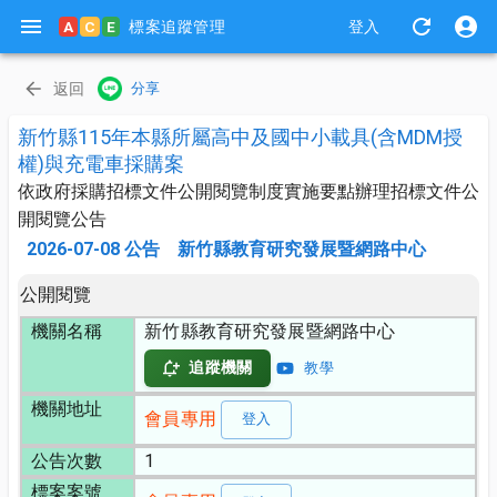
標案追蹤管理
A
C
E
登入
返回
分享
新竹縣115年本縣所屬高中及國中小載具(含MDM授
權)與充電車採購案
依政府採購招標文件公開閱覽制度實施要點辦理招標文件公
開閱覽公告
2026-07-08
公告
新竹縣教育研究發展暨網路中心
公開閱覽
機關名稱
新竹縣教育研究發展暨網路中心
追蹤機關
教學
機關地址
會員專用
登入
公告次數
1
標案案號