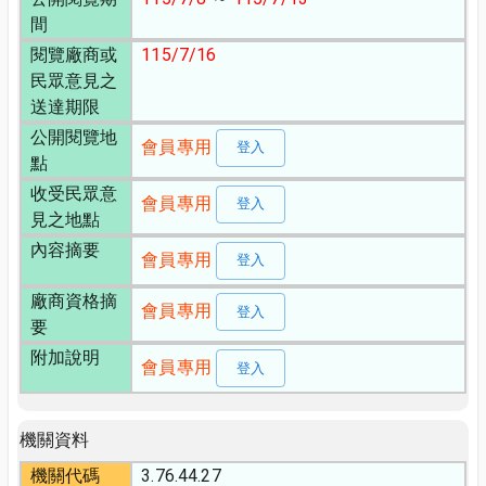
間
閱覽廠商或
115/7/16
民眾意見之
送達期限
公開閱覽地
會員專用
登入
點
收受民眾意
會員專用
登入
見之地點
內容摘要
會員專用
登入
廠商資格摘
會員專用
登入
要
附加說明
會員專用
登入
機關資料
機關代碼
3.76.44.27