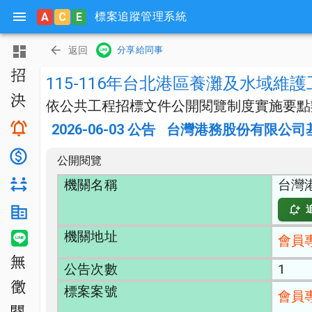
標案追蹤管理系統
A
C
E
主頁
返回
分享給同事
招標公告
115-116年台北港區養灘及水域維護
決標公告
依公共工程招標文件公開閱覽制度實施要點
搜尋與追蹤
2026-06-03
公告
台灣港務股份有限公司
底價分析
公開閱覽
機關名稱
台灣
對手分析
機關生態分析
機關地址
LINE 智能通知
會員
無法決標
公告次數
1
公開徵求
標案案號
會員