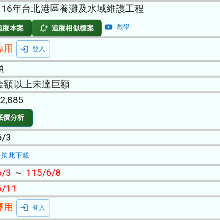
-116年台北港區養灘及水域維護工程
教學
追蹤本案
追蹤相似標案
專用
登入
類
金額以上未達巨額
2,885
底價分析
6/3
按此下載
6/3
～
115/6/8
6/11
專用
登入