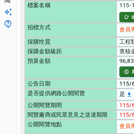
公開閱覽
標案名稱
115
升級方案
客服
招標方式
會員
採購性質
工程
採購金額級距
查核
預算金額
96,83
公告日期
115/
是否提供網路公開閱覽
是
公開閱覽期間
115/
閱覽廠商或民眾意見之送達期限
115/
公開閱覽地點
會員